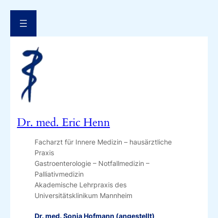
Zum
Inhalt
springen
Dr. med. Eric Henn
Facharzt für Innere Medizin – hausärztliche
Praxis
Gastroenterologie – Notfallmedizin –
Palliativmedizin
Akademische Lehrpraxis des
Universitätsklinikum Mannheim
Dr. med. Sonja Hofmann (angestellt)