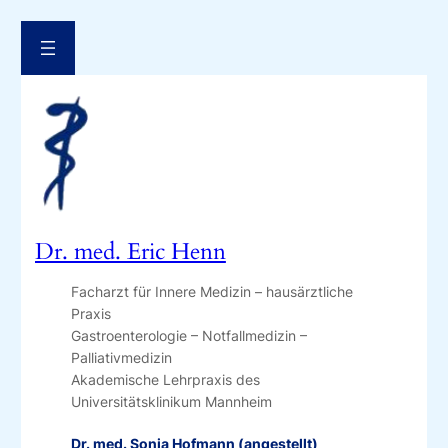
Zum
Inhalt
springen
Dr. med. Eric Henn
Facharzt für Innere Medizin – hausärztliche
Praxis
Gastroenterologie – Notfallmedizin –
Palliativmedizin
Akademische Lehrpraxis des
Universitätsklinikum Mannheim
Dr. med. Sonja Hofmann (angestellt)